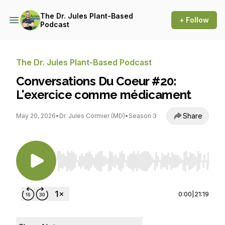
The Dr. Jules Plant-Based
+ Follow
Podcast
The Dr. Jules Plant-Based Podcast
Conversations Du Coeur #20:
L'exercice comme médicament
Share
May 20, 2026
•
Dr. Jules Cormier (MD)
•
Season 3
Use Left/Right to seek, Home/End to jump to st
0:00
|
21:19